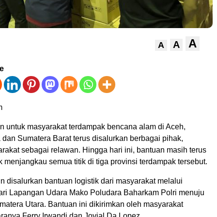
A
A
A
ve
m
an untuk masyarakat terdampak bencana alam di Aceh,
 dan Sumatera Barat terus disalurkan berbagai pihak,
akat sebagai relawan. Hingga hari ini, bantuan masih terus
k menjangkau semua titik di tiga provinsi terdampak tersebut.
un disalurkan bantuan logistik dari masyarakat melalui
ari Lapangan Udara Mako Poludara Baharkam Polri menuju
atera Utara. Bantuan ini dikirimkan oleh masyarakat
aranya Ferry Irwandi dan Jovial Da Lopez.