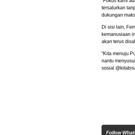
“Fokus kami ad
tersalurkan ta
dukungan maksi
Di sisi lain, 
kemanusiaan ini
akan terus disa
“Kita menuju P
nantu menyusul
sosial @kitabis
Follow What