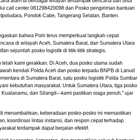
ana alam di berbagai wilayah terdampak bencana dan bisa
lui call center 081298420098 dan Posko pengiriman bantuan
Ditpoludara, Pondok Cabe, Tangerang Selatan, Banten.
gaskan bahwa Polri terus memperkuat langkah cepat
cana di wilayah Aceh, Sumatera Barat, dan Sumatera Utara
fan sejumlah posko logistik di titik-titik strategis.
n telah kami gerakkan. Di Aceh, dua posko utama sudah
 bawah kendali Polda Aceh dan posko terpadu BNPB di Lanud
mentara di Sumatera Barat, satu posko logistik Polda Sumbar
ayani kebutuhan masyarakat. Untuk Sumatera Utara, tiga posko
Kualanamu, dan Silangit—kami pastikan siaga penuh,” ujar
di menambahkan, keberadaan posko-posko ini memastikan
uan, koordinasi lintas instansi, dan respon cepat terhadap
rakat terdampak dapat berjalan efektif.