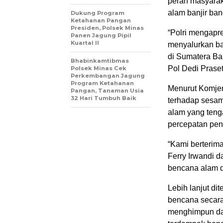
peran masyarak
alam banjir ba
Dukung Program
Ketahanan Pangan
Presiden, Polsek Minas
“Polri mengapr
Panen Jagung Pipil
Kuartal II
menyalurkan ba
di Sumatera Ba
Bhabinkamtibmas
Pol Dedi Praset
Polsek Minas Cek
Perkembangan Jagung
Program Ketahanan
Menurut Komjen
Pangan, Tanaman Usia
32 Hari Tumbuh Baik
terhadap sesa
alam yang teng
percepatan pen
“Kami berterim
Ferry Irwandi d
bencana alam d
Lebih lanjut d
bencana secara
menghimpun da