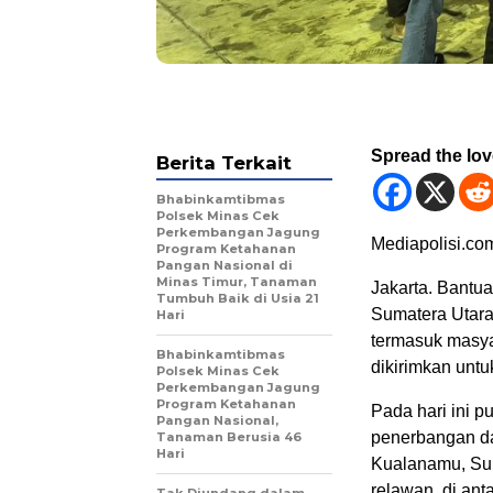
Spread the lo
Berita Terkait
Bhabinkamtibmas
Polsek Minas Cek
Perkembangan Jagung
Mediapolisi.co
Program Ketahanan
Pangan Nasional di
Minas Timur, Tanaman
Jakarta. Bantu
Tumbuh Baik di Usia 21
Sumatera Utara
Hari
termasuk masyar
Bhabinkamtibmas
dikirimkan untu
Polsek Minas Cek
Perkembangan Jagung
Program Ketahanan
Pada hari ini p
Pangan Nasional,
penerbangan d
Tanaman Berusia 46
Hari
Kualanamu, Sum
relawan, di ant
Tak Diundang dalam