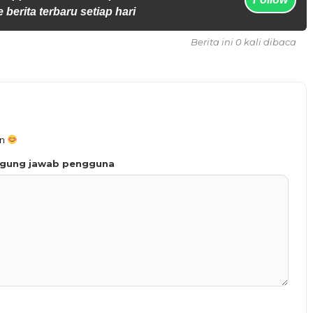
 berita terbaru setiap hari
Berita ini 0 kali dibaca
an
ggung jawab pengguna