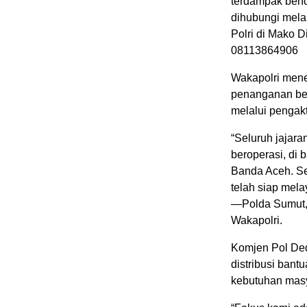
terdampak benc
dihubungi mela
Polri di Mako 
08113864906
Wakapolri mene
penanganan ben
melalui pengakti
“Seluruh jajara
beroperasi, di
Banda Aceh. Se
telah siap mel
—Polda Sumut, 
Wakapolri.
Komjen Pol De
distribusi bant
kebutuhan masya