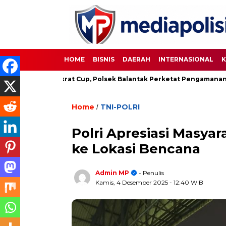
HOME
BISNIS
DAERAH
INTERNASIONAL
K
ola Demokrat Cup, Polsek Balantak Perketat Pengamanan
U
Home
TNI-POLRI
/
Polri Apresiasi Masya
ke Lokasi Bencana
Admin MP
- Penulis
Kamis, 4 Desember 2025
- 12:40 WIB