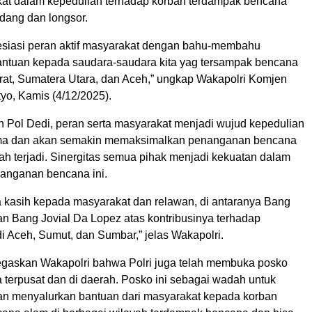
at dalam kepedulian terhadap korban terdampak bencana
ndang dan longsor.
esiasi peran aktif masyarakat dengan bahu-membahu
ntuan kepada saudara-saudara kita yag tersampak bencana
rat, Sumatera Utara, dan Aceh,” ungkap Wakapolri Komjen
yo, Kamis (4/12/2025).
 Pol Dedi, peran serta masyarakat menjadi wujud kepedulian
ma dan akan semakin memaksimalkan penanganan bencana
ah terjadi. Sinergitas semua pihak menjadi kekuatan dalam
anganan bencana ini.
a kasih kepada masyarakat dan relawan, di antaranya Bang
an Bang Jovial Da Lopez atas kontribusinya terhadap
i Aceh, Sumut, dan Sumbar,” jelas Wakapolri.
itegaskan Wakapolri bahwa Polri juga telah membuka posko
 terpusat dan di daerah. Posko ini sebagai wadah untuk
n menyalurkan bantuan dari masyarakat kepada korban