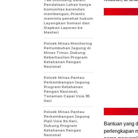
Pendataan Lahan hanya
komunitas karendan
membangun, Prianto
meminta penehat hukum
Layangkan Somasi dan
Siapkan Laporan ke
Menteri
Polsek Minas Monitoring
Pertumbuhan Jagung di
Minas Timur, Dukung
Keberhasilan Program
Ketahanan Pangan
Nasional
Polsek Minas Pantau
Perkembangan Jagung
Program Ketahanan
Pangan Nasional,
Tanaman Capai Usia 95
Hari
Polsek Minas Pantau
Perkembangan Jagung
Pipil Usia 94 Hari,
Bantuan yang d
Dukung Program
Ketahanan Pangan
perlengkapan m
Nasional