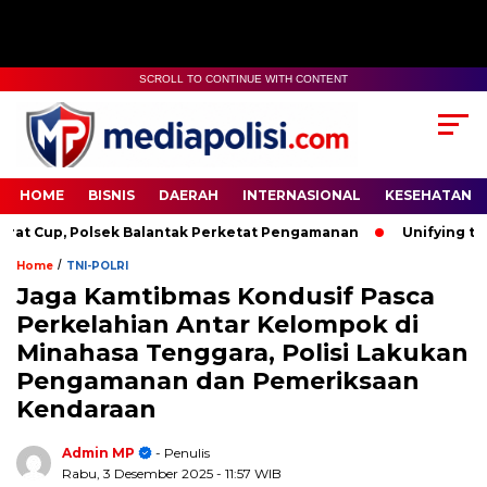
SCROLL TO CONTINUE WITH CONTENT
HOME
BISNIS
DAERAH
INTERNASIONAL
KESEHATAN
 Polsek Balantak Perketat Pengamanan
Unifying the World 
/
Home
TNI-POLRI
Jaga Kamtibmas Kondusif Pasca
Perkelahian Antar Kelompok di
Minahasa Tenggara, Polisi Lakukan
Pengamanan dan Pemeriksaan
Kendaraan
Admin MP
- Penulis
Rabu, 3 Desember 2025
- 11:57 WIB