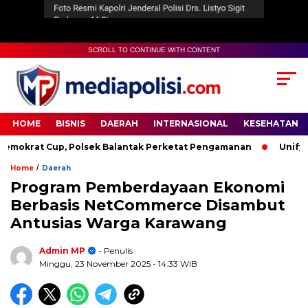
SCROLL TO CONTINUE WITH CONTENT
HOME
BISNIS
DAERAH
INTERNASIONAL
KESEHATAN
krat Cup, Polsek Balantak Perketat Pengamanan
Unifying t
/
Home
Daerah
Program Pemberdayaan Ekonomi
Berbasis NetCommerce Disambut
Antusias Warga Karawang
Admin MP
- Penulis
Minggu, 23 November 2025
- 14:33 WIB