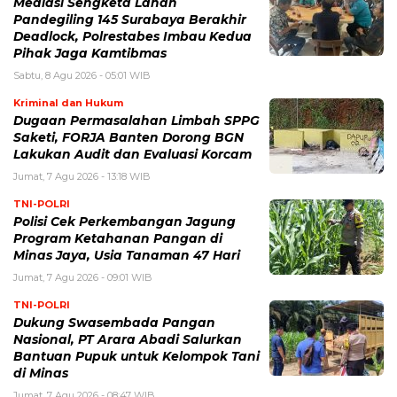
Mediasi Sengketa Lahan
Pandegiling 145 Surabaya Berakhir
Deadlock, Polrestabes Imbau Kedua
Pihak Jaga Kamtibmas
Sabtu, 8 Agu 2026 - 05:01 WIB
Kriminal dan Hukum
Dugaan Permasalahan Limbah SPPG
Saketi, FORJA Banten Dorong BGN
Lakukan Audit dan Evaluasi Korcam
Jumat, 7 Agu 2026 - 13:18 WIB
TNI-POLRI
Polisi Cek Perkembangan Jagung
Program Ketahanan Pangan di
Minas Jaya, Usia Tanaman 47 Hari
Jumat, 7 Agu 2026 - 09:01 WIB
TNI-POLRI
Dukung Swasembada Pangan
Nasional, PT Arara Abadi Salurkan
Bantuan Pupuk untuk Kelompok Tani
di Minas
Jumat, 7 Agu 2026 - 08:47 WIB