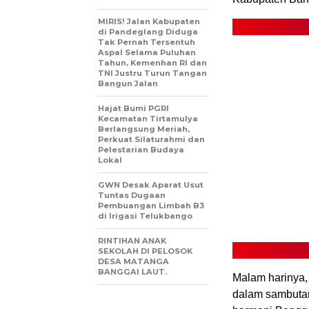
MIRIS! Jalan Kabupaten
di Pandeglang Diduga
Tak Pernah Tersentuh
Aspal Selama Puluhan
Tahun, Kemenhan RI dan
TNI Justru Turun Tangan
Bangun Jalan
Hajat Bumi PGRI
Kecamatan Tirtamulya
Berlangsung Meriah,
Perkuat Silaturahmi dan
Pelestarian Budaya
Lokal
GWN Desak Aparat Usut
Tuntas Dugaan
Pembuangan Limbah B3
di Irigasi Telukbango
RINTIHAN ANAK
SEKOLAH DI PELOSOK
DESA MATANGA
BANGGAI LAUT.
Malam harinya,
dalam sambutan