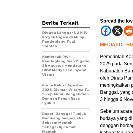
Spread the lo
Berita Terkait
Diduga Langgar UU KIP,
Proyek Irigasi di Munjul
Pandeglang Tuai
MEDIAPOLISI
Sorotan
Pemerintah Kab
Konferkab PWI
Pandeglang Siap Digelar
2025 pada Seni
28 Agustus Mendatang,
UKW Madya Jadi Syarat
Kabupaten Bang
Utama
oleh Dinas Pari
meningkatkan p
Purna Bakti 1 Agustus
2026, Disman Witarsa T.,
Banggai, yang 
S.Kep Akhiri Pengabdian
Dengan Penuh Rasa
3 hingga 6 Nov
Syukur
Sebelum acara 
Bupati Banggai Tunjuk
budaya yang di
Bambang Saajad, Eks
Sekcam Mantoh,
denggan berbag
Sebagai Pj Camat
Mantoh
Kabupaten Ban