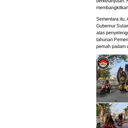
berkelanjutan.
membangkitkan s
Sementara itu, 
Gubernur Sulaw
atas penyeleng
tahunan Pemeri
pernah padam 