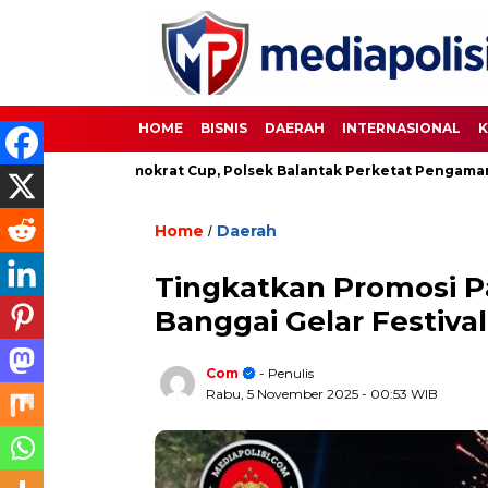
HOME
BISNIS
DAERAH
INTERNASIONAL
K
bola Demokrat Cup, Polsek Balantak Perketat Pengamanan
Home
Daerah
/
Tingkatkan Promosi P
Banggai Gelar Festiva
Com
- Penulis
Rabu, 5 November 2025
- 00:53 WIB