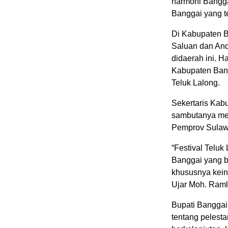
harmoni Bangga
Banggai yang t
Di Kabupaten B
Saluan dan And
didaerah ini. 
Kabupaten Bang
Teluk Lalong.
Sekertaris Kab
sambutanya mew
Pemprov Sulawe
“Festival Telu
Banggai yang b
khususnya keind
Ujar Moh. Raml
Bupati Banggai
tentang pelest