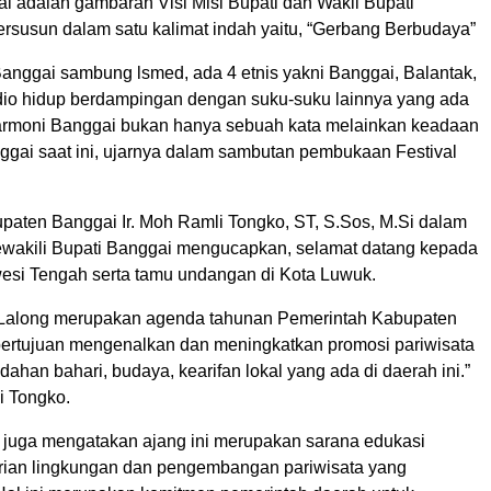
i adalah gambaran Visi Misi Bupati dan Wakil Bupati
ersusun dalam satu kalimat indah yaitu, “Gerbang Berbudaya”
anggai sambung lsmed, ada 4 etnis yakni Banggai, Balantak,
io hidup berdampingan dengan suku-suku lainnya yang ada
Harmoni Banggai bukan hanya sebuah kata melainkan keadaan
gai saat ini, ujarnya dalam sambutan pembukaan Festival
upaten Banggai Ir. Moh Ramli Tongko, ST, S.Sos, M.Si dalam
akili Bupati Banggai mengucapkan, selamat datang kepada
si Tengah serta tamu undangan di Kota Luwuk.
k Lalong merupakan agenda tahunan Pemerintah Kabupaten
ertujuan mengenalkan dan meningkatkan promosi pariwisata
ahan bahari, budaya, kearifan lokal yang ada di daerah ini.”
i Tongko.
 juga mengatakan ajang ini merupakan sarana edukasi
arian lingkungan dan pengembangan pariwisata yang