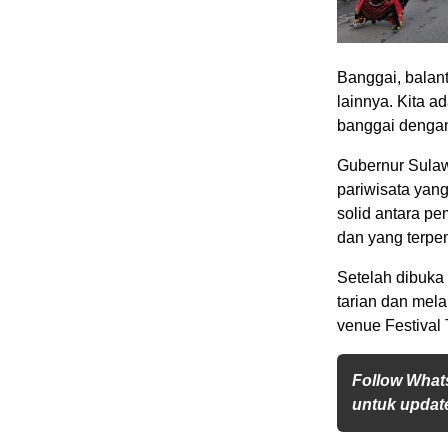
Banggai, balan
lainnya. Kita a
banggai dengan 
Gubernur Sula
pariwisata yang
solid antara p
dan yang terpe
Setelah dibuka
tarian dan mela
venue Festival 
Follow What
untuk update