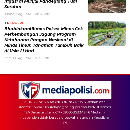
Irigasi di Munjul Pandeglang Tuai
Sorotan
Jumat, 7 Agu 2026 - 01:04 WIB
TNI-POLRI
Bhabinkamtibmas Polsek Minas Cek
Perkembangan Jagung Program
Ketahanan Pangan Nasional di
Minas Timur, Tanaman Tumbuh Baik
di Usia 21 Hari
Kamis, 6 Agu 2026 - 07:57 WIB
PT INDONESIA MONITORING NEWS Redaksional
Kantor Kowari:Jln.Kelapa gading permai blok J1 nomor
12A Jakarta Utara CP+6285885834246 Media ini
independen tidak berada dibawah naungan Kepolisian
RI