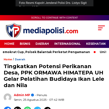
SCROLL TO CONTINUE WITH CONTENT
HOME
BISNIS
DAERAH
INTERNASIONAL
KESEHATAN
krat Cup, Polsek Balantak Perketat Pengamanan
Unifying 
/
Home
Daerah
Tingkatkan Potensi Perikanan
Desa, PPK ORMAWA HIMATEPA UH
Gelar Pelatihan Budidaya Ikan Lele
dan Nila
Admin MP
- Penulis
Senin, 25 Agustus 2025
- 07:42 WIB