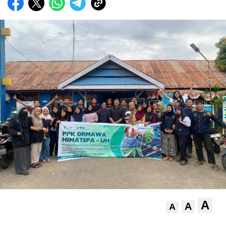
A
A
A