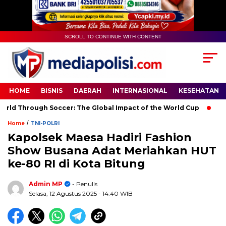
SCROLL TO CONTINUE WITH CONTENT
HOME
BISNIS
DAERAH
INTERNASIONAL
KESEHATAN
d Through Soccer: The Global Impact of the World Cup
Ramad
/
Home
TNI-POLRI
Kapolsek Maesa Hadiri Fashion
Show Busana Adat Meriahkan HUT
ke-80 RI di Kota Bitung
Admin MP
- Penulis
Selasa, 12 Agustus 2025
- 14:40 WIB