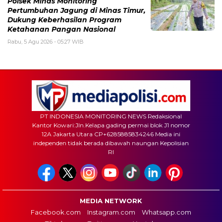
Polsek Minas Monitoring
Pertumbuhan Jagung di Minas Timur,
Dukung Keberhasilan Program
Ketahanan Pangan Nasional
Rabu, 5 Agu 2026 - 05:27 WIB
PT INDONESIA MONITORING NEWS Redaksional
Kantor Kowari:Jln.Kelapa gading permai blok J1 nomor
12A Jakarta Utara CP+6285885834246 Media ini
independen tidak berada dibawah naungan Kepolisian
RI
MEDIA NETWORK
Facebook.com
Instagram.com
Whatsapp.com