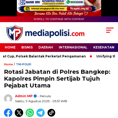
SCROLL TO CONTINUE WITH CONTENT
HOME
BISNIS
DAERAH
INTERNASIONAL
KESEHATAN
Cup, Polsek Balantak Perketat Pengamanan
Unifying the Wo
/
Home
TNI-POLRI
Rotasi Jabatan di Polres Bangkep:
Kapolres Pimpin Sertijab Tujuh
Pejabat Utama
Admin MP
- Penulis
Sabtu, 9 Agustus 2025
- 05:51 WIB