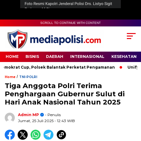
SCROLL TO CONTINUE WITH CONTENT
HOME
BISNIS
DAERAH
INTERNASIONAL
KESEHATAN
krat Cup, Polsek Balantak Perketat Pengamanan
Unifying t
/
Home
TNI-POLRI
Tiga Anggota Polri Terima
Penghargaan Gubernur Sulut di
Hari Anak Nasional Tahun 2025
Admin MP
- Penulis
Jumat, 25 Juli 2025
- 12:43 WIB