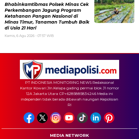
Bhabinkamtibmas Polsek Minas Cek
Perkembangan Jagung Program
Ketahanan Pangan Nasional di
Minas Timur, Tanaman Tumbuh Baik
di Usia 21 Hari
Kamis, 6 Agu 2026 - 07:57 WIB
PT INDONESIA MONITORING NEWS Redaksional
Kantor Kowari:Jln.Kelapa gading permai blok J1 nomor
12A Jakarta Utara CP+6285885834246 Media ini
independen tidak berada dibawah naungan Kepolisian
RI
MEDIA NETWORK