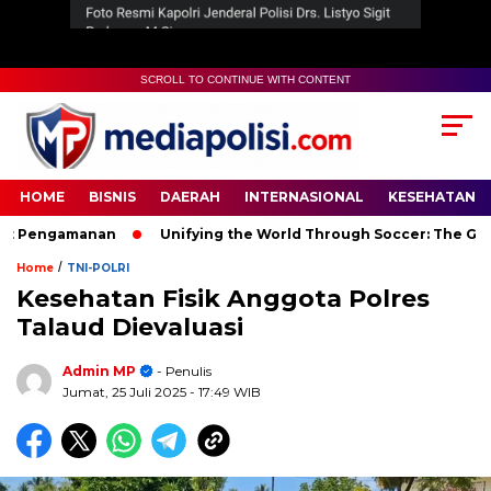
SCROLL TO CONTINUE WITH CONTENT
HOME
BISNIS
DAERAH
INTERNASIONAL
KESEHATAN
 Pengamanan
Unifying the World Through Soccer: The Global 
/
Home
TNI-POLRI
Kesehatan Fisik Anggota Polres
Talaud Dievaluasi
Admin MP
- Penulis
Jumat, 25 Juli 2025
- 17:49 WIB