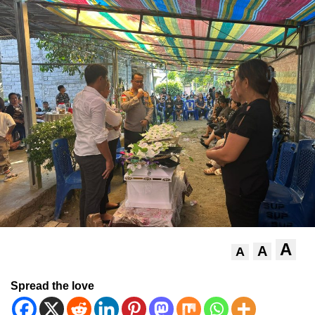
A
A
A
Spread the love