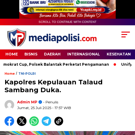
SCROLL TO CONTINUE WITH CONTENT
HOME
BISNIS
DAERAH
INTERNASIONAL
KESEHATAN
krat Cup, Polsek Balantak Perketat Pengamanan
Unifying t
/
Home
TNI-POLRI
Kapolres Kepulauan Talaud
Sambang Duka.
Admin MP
- Penulis
Jumat, 25 Juli 2025
- 17:57 WIB