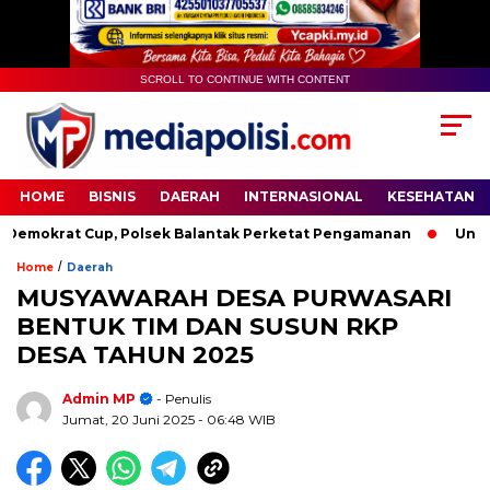
SCROLL TO CONTINUE WITH CONTENT
HOME
BISNIS
DAERAH
INTERNASIONAL
KESEHATAN
okrat Cup, Polsek Balantak Perketat Pengamanan
Unifying
/
Home
Daerah
MUSYAWARAH DESA PURWASARI
BENTUK TIM DAN SUSUN RKP
DESA TAHUN 2025
Admin MP
- Penulis
Jumat, 20 Juni 2025
- 06:48 WIB