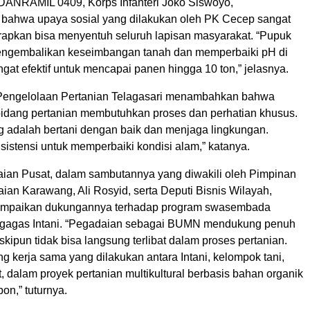
 DANRAMIL 0409, Korps Infanteri Joko Siswoyo,
ahwa upaya sosial yang dilakukan oleh PK Cecep sangat
arapkan bisa menyentuh seluruh lapisan masyarakat. “Pupuk
engembalikan keseimbangan tanah dan memperbaiki pH di
ngat efektif untuk mencapai panen hingga 10 ton,” jelasnya.
engelolaan Pertanian Telagasari menambahkan bahwa
bidang pertanian membutuhkan proses dan perhatian khusus.
ng adalah bertani dengan baik dan menjaga lingkungan.
istensi untuk memperbaiki kondisi alam,” katanya.
aian Pusat, dalam sambutannya yang diwakili oleh Pimpinan
an Karawang, Ali Rosyid, serta Deputi Bisnis Wilayah,
mpaikan dukungannya terhadap program swasembada
igagas Intani. “Pegadaian sebagai BUMN mendukung penuh
skipun tidak bisa langsung terlibat dalam proses pertanian.
 kerja sama yang dilakukan antara Intani, kelompok tani,
 dalam proyek pertanian multikultural berbasis bahan organik
on,” tuturnya.