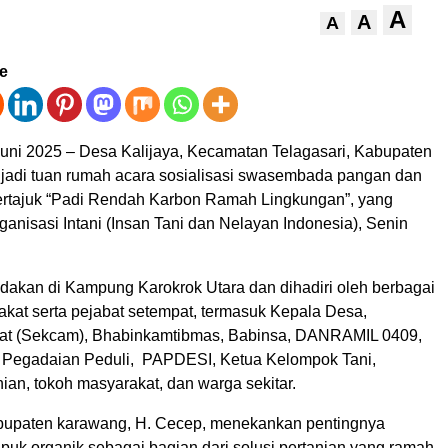
A
A
A
ve
uni 2025 – Desa Kalijaya, Kecamatan Telagasari, Kabupaten
adi tuan rumah acara sosialisasi swasembada pangan dan
ertajuk “Padi Rendah Karbon Ramah Lingkungan”, yang
ganisasi Intani (Insan Tani dan Nelayan Indonesia), Senin
adakan di Kampung Karokrok Utara dan dihadiri oleh berbagai
kat serta pejabat setempat, termasuk Kepala Desa,
mat (Sekcam), Bhabinkamtibmas, Babinsa, DANRAMIL 0409,
i Pegadaian Peduli, PAPDESI, Ketua Kelompok Tani,
ian, tokoh masyarakat, dan warga sekitar.
abupaten karawang, H. Cecep, menekankan pentingnya
uk organik sebagai bagian dari solusi pertanian yang ramah