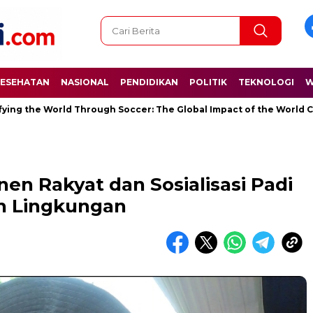
ESEHATAN
NASIONAL
PENDIDIKAN
POLITIK
TEKNOLOGI
W
ld Through Soccer: The Global Impact of the World Cup
Ramad
nen Rakyat dan Sosialisasi Padi
h Lingkungan