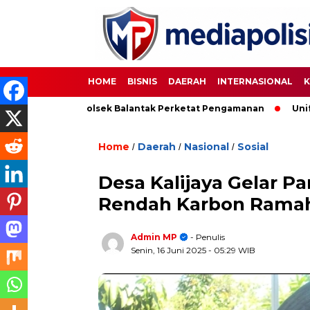
HOME
BISNIS
DAERAH
INTERNASIONAL
K
up, Polsek Balantak Perketat Pengamanan
Unifying the Wor
Home
Daerah
Nasional
Sosial
/
/
/
Desa Kalijaya Gelar Pa
Rendah Karbon Rama
Admin MP
- Penulis
Senin, 16 Juni 2025
- 05:29 WIB