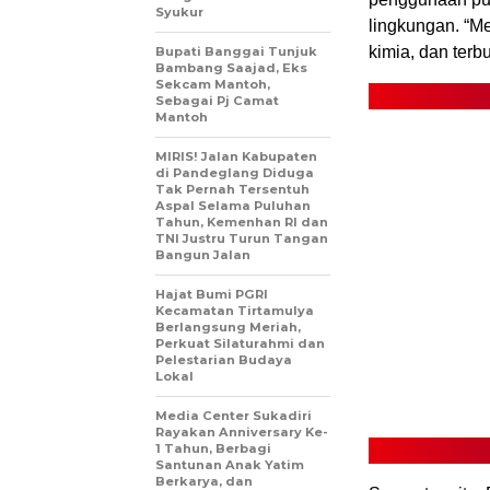
Syukur
lingkungan. “M
kimia, dan terb
Bupati Banggai Tunjuk
Bambang Saajad, Eks
Sekcam Mantoh,
Sebagai Pj Camat
Mantoh
MIRIS! Jalan Kabupaten
di Pandeglang Diduga
Tak Pernah Tersentuh
Aspal Selama Puluhan
Tahun, Kemenhan RI dan
TNI Justru Turun Tangan
Bangun Jalan
Hajat Bumi PGRI
Kecamatan Tirtamulya
Berlangsung Meriah,
Perkuat Silaturahmi dan
Pelestarian Budaya
Lokal
Media Center Sukadiri
Rayakan Anniversary Ke-
1 Tahun, Berbagi
Santunan Anak Yatim
Berkarya, dan