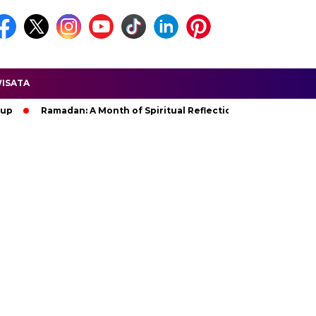
ISATA
an: A Month of Spiritual Reflection, Devotion, and Charity
T