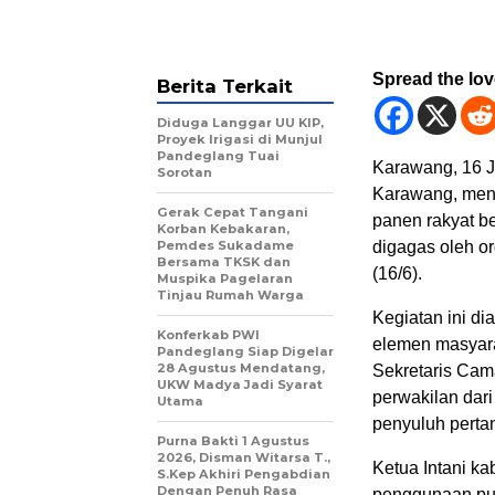
Spread the lo
Berita Terkait
Diduga Langgar UU KIP,
Proyek Irigasi di Munjul
Pandeglang Tuai
Karawang, 16 J
Sorotan
Karawang, menj
Gerak Cepat Tangani
panen rakyat b
Korban Kebakaran,
Pemdes Sukadame
digagas oleh or
Bersama TKSK dan
(16/6).
Muspika Pagelaran
Tinjau Rumah Warga
Kegiatan ini di
Konferkab PWI
elemen masyara
Pandeglang Siap Digelar
28 Agustus Mendatang,
Sekretaris Ca
UKW Madya Jadi Syarat
perwakilan dar
Utama
penyuluh pertan
Purna Bakti 1 Agustus
2026, Disman Witarsa T.,
Ketua Intani k
S.Kep Akhiri Pengabdian
Dengan Penuh Rasa
penggunaan pup