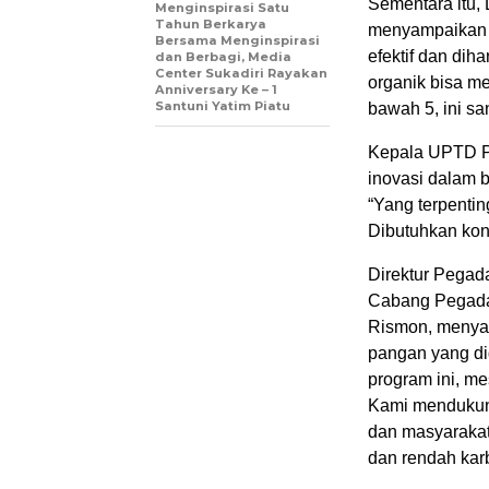
Sementara itu,
Menginspirasi Satu
Tahun Berkarya
menyampaikan b
Bersama Menginspirasi
efektif dan dih
dan Berbagi, Media
Center Sukadiri Rayakan
organik bisa m
Anniversary Ke – 1
Santuni Yatim Piatu
bawah 5, ini sa
Kepala UPTD P
inovasi dalam 
“Yang terpenti
Dibutuhkan kons
Direktur Pegad
Cabang Pegadai
Rismon, menya
pangan yang d
program ini, me
Kami mendukung
dan masyarakat,
dan rendah karb