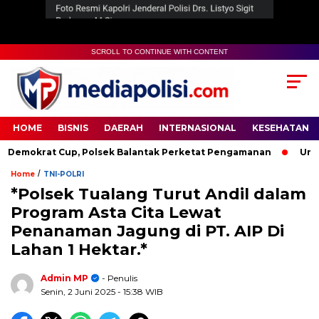
SCROLL TO CONTINUE WITH CONTENT
HOME
BISNIS
DAERAH
INTERNASIONAL
KESEHATAN
mokrat Cup, Polsek Balantak Perketat Pengamanan
Unifyin
/
Home
TNI-POLRI
*Polsek Tualang Turut Andil dalam
Program Asta Cita Lewat
Penanaman Jagung di PT. AIP Di
Lahan 1 Hektar.*
Admin MP
- Penulis
Senin, 2 Juni 2025
- 15:38 WIB